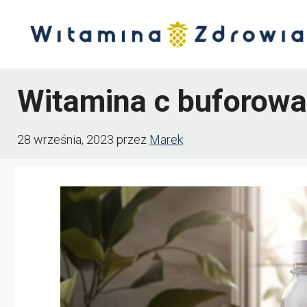
Przejdź
do
treści
Witamina c buforowa
28 września, 2023
przez
Marek