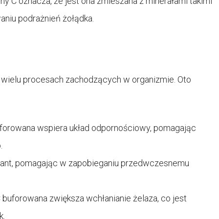
y C oznacza, że jest ona zmieszana z minerałami takimi
niu podrażnień żołądka.
 wielu procesach zachodzących w organizmie. Oto
forowana wspiera układ odpornościowy, pomagając
.
sydant, pomagając w zapobieganiu przedwczesnemu
 buforowana zwiększa wchłanianie żelaza, co jest
k.