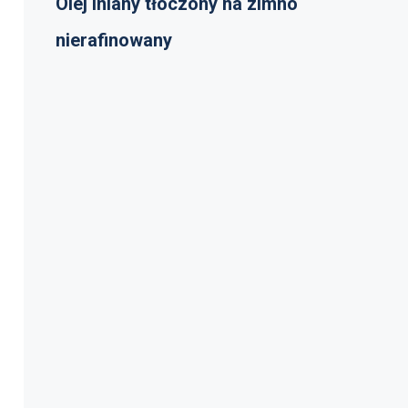
Olej lniany tłoczony na zimno
nierafinowany