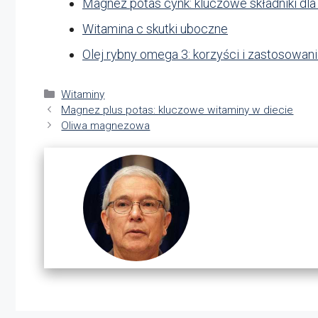
Magnez potas cynk: kluczowe składniki dl
Witamina c skutki uboczne
Olej rybny omega 3: korzyści i zastosowan
Kategorie
Witaminy
Magnez plus potas: kluczowe witaminy w diecie
Oliwa magnezowa