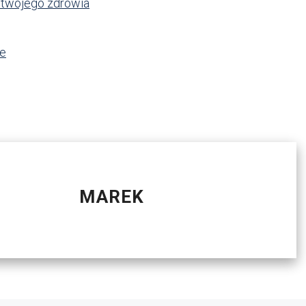
a twojego zdrowia
ie
MAREK