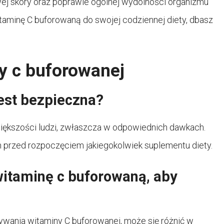
ej skóry oraz poprawie ogólnej wydolności organizmu
taminę C buforowaną do swojej codziennej diety, dbasz
y c buforowanej
est bezpieczna?
większości ludzi, zwłaszcza w odpowiednich dawkach.
 przed rozpoczęciem jakiegokolwiek suplementu diety.
itaminę c buforowaną, aby
ywania witaminy C buforowanej, może się różnić w