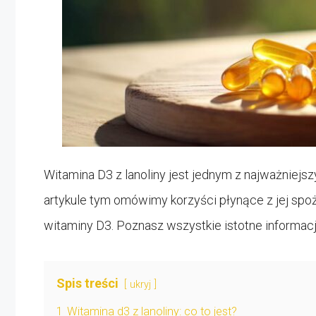
Witamina D3 z lanoliny jest jednym z najważniej
artykule tym omówimy korzyści płynące z jej spo
witaminy D3. Poznasz wszystkie istotne informa
Spis treści
ukryj
1
Witamina d3 z lanoliny: co to jest?