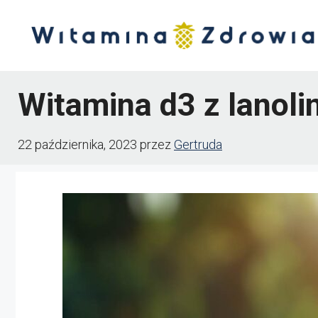
Przejdź
do
treści
Witamina d3 z lanoli
22 października, 2023
przez
Gertruda