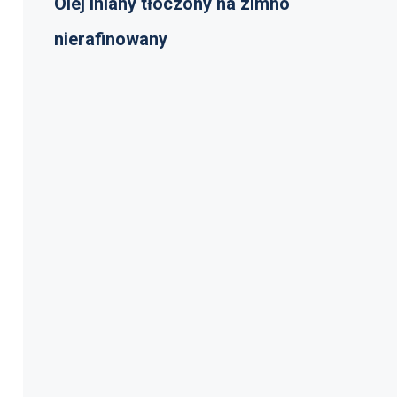
Olej lniany tłoczony na zimno
nierafinowany