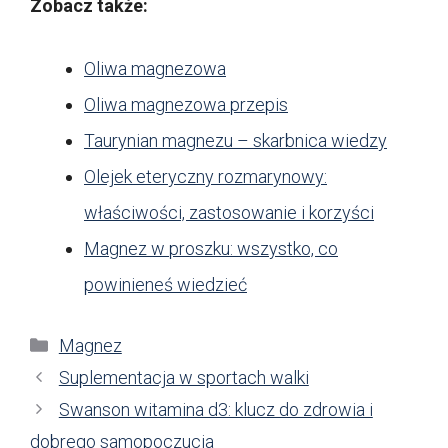
Zobacz także:
Oliwa magnezowa
Oliwa magnezowa przepis
Taurynian magnezu – skarbnica wiedzy
Olejek eteryczny rozmarynowy:
właściwości, zastosowanie i korzyści
Magnez w proszku: wszystko, co
powinieneś wiedzieć
Kategorie
Magnez
Suplementacja w sportach walki
Swanson witamina d3: klucz do zdrowia i
dobrego samopoczucia