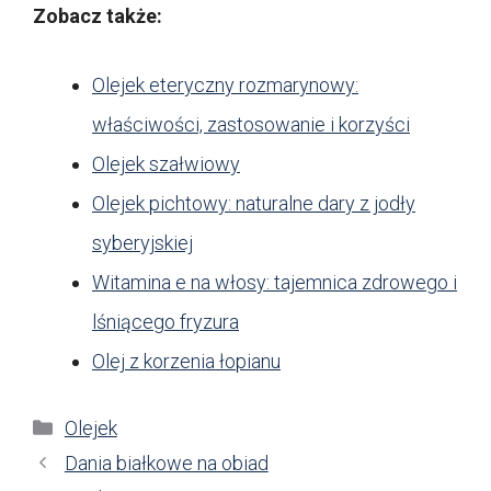
Zobacz także:
Olejek eteryczny rozmarynowy:
właściwości, zastosowanie i korzyści
Olejek szałwiowy
Olejek pichtowy: naturalne dary z jodły
syberyjskiej
Witamina e na włosy: tajemnica zdrowego i
lśniącego fryzura
Olej z korzenia łopianu
Kategorie
Olejek
Dania białkowe na obiad