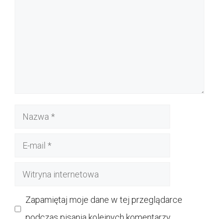
Nazwa
E-
mail
Witryna
internetowa
Zapamiętaj moje dane w tej przeglądarce
podczas pisania kolejnych komentarzy.