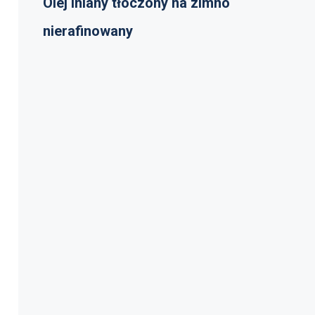
Olej lniany tłoczony na zimno
nierafinowany