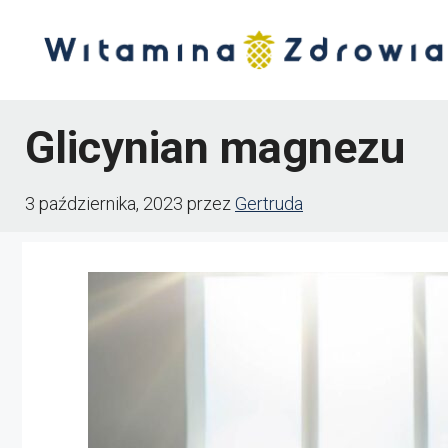
Przejdź
do
treści
Glicynian magnezu
3 października, 2023
przez
Gertruda