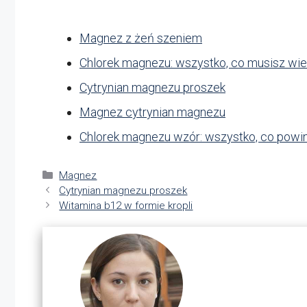
Magnez z żeń szeniem
Chlorek magnezu: wszystko, co musisz wi
Cytrynian magnezu proszek
Magnez cytrynian magnezu
Chlorek magnezu wzór: wszystko, co powi
Kategorie
Magnez
Cytrynian magnezu proszek
Witamina b12 w formie kropli